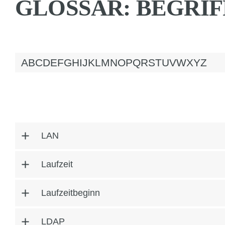
GLOSSAR: BEGRIFF
A
B
C
D
E
F
G
H
I
J
K
L
M
N
O
P
Q
R
S
T
U
V
W
X
Y
Z
LAN
Laufzeit
Laufzeitbeginn
LDAP