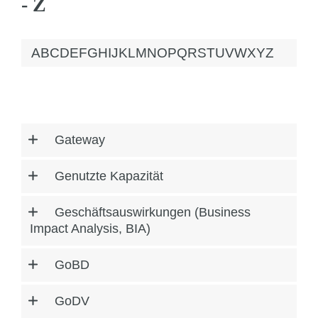
- Z
A
B
C
D
E
F
G
H
I
J
K
L
M
N
O
P
Q
R
S
T
U
V
W
X
Y
Z
Gateway
Genutzte Kapazität
Geschäftsauswirkungen (Business
Impact Analysis, BIA)
GoBD
GoDV