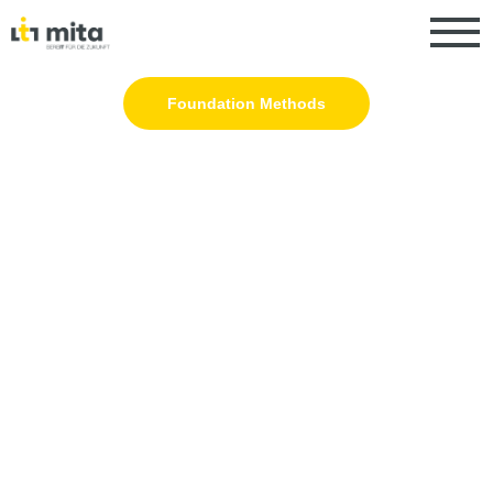
Foundation Methods
IT
BENCHMARKING
Wissen, wo man steht: Wir vergleichen
Kosten, Qualität und Leistung Ihrer IT mit
passenden Marktwerten. Transparent,
belastbar und handlungsleitend – für
Budget, Sourcing und Service-
Optimierung.